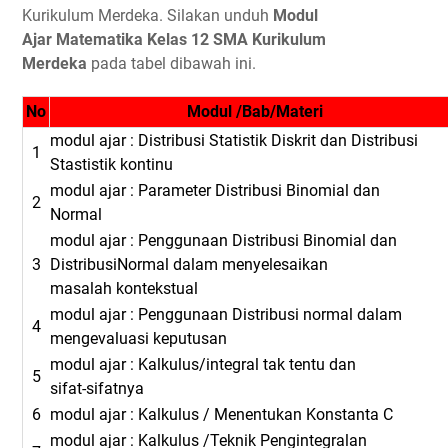
Kurikulum Merdeka. Silakan unduh
Modul
Ajar Matematika Kelas 12 SMA Kurikulum
Merdeka
pada tabel dibawah ini.
No
Modul /Bab/Materi
modul ajar : Distribusi Statistik Diskrit dan Distribusi
1
Stastistik kontinu
modul ajar : Parameter Distribusi Binomial dan
2
Normal
modul ajar : Penggunaan Distribusi Binomial dan
3
DistribusiNormal dalam menyelesaikan
masalah kontekstual
modul ajar : Penggunaan Distribusi normal dalam
4
mengevaluasi keputusan
modul ajar : Kalkulus/integral tak tentu dan
5
sifat-sifatnya
6
modul ajar : Kalkulus / Menentukan Konstanta C
modul ajar : Kalkulus /Teknik Pengintegralan