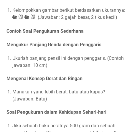
Kelompokkan gambar berikut berdasarkan ukurannya:
🐘 🐭 🐘 🐭. (Jawaban: 2 gajah besar, 2 tikus kecil)
Contoh Soal Pengukuran Sederhana
Mengukur Panjang Benda dengan Penggaris
Ukurlah panjang pensil ini dengan penggaris. (Contoh
jawaban: 10 cm)
Mengenal Konsep Berat dan Ringan
Manakah yang lebih berat: batu atau kapas?
(Jawaban: Batu)
Soal Pengukuran dalam Kehidupan Sehari-hari
Jika sebuah buku beratnya 500 gram dan sebuah