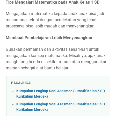
Tips Mengajari Matematika pada Anak Kelas 1 SD
Mengajarkan matematika kepada anak-anak bisa jadi
menantang, tetapi dengan pendekatan yang tepat,
prosesnya bisa lebih mudah dan menyenangkan.
Membuat Pembelajaran Lebih Menyenangkan
Gunakan permainan dan aktivitas sehari-hari untuk
mengajarkan konsep matematika. Misalnya, ajak anak
menghitung benda di sekitar rumah atau menggunakan
mainan sebagai alat bantu belajar.
BACA JUGA
Kumpulan Lengkap Soal Asesmen Sumatif Kelas 6 SD
Kurikulum Merdeka
Kumpulan Lengkap Soal Asesmen Sumatif Kelas 3 SD
Kurikulum Merdeka