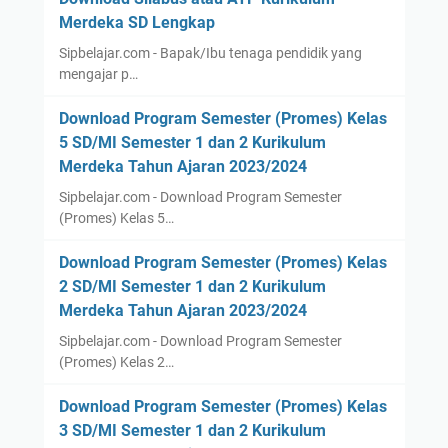
Merdeka SD Lengkap
Sipbelajar.com - Bapak/Ibu tenaga pendidik yang
mengajar p…
Download Program Semester (Promes) Kelas
5 SD/MI Semester 1 dan 2 Kurikulum
Merdeka Tahun Ajaran 2023/2024
Sipbelajar.com - Download Program Semester
(Promes) Kelas 5…
Download Program Semester (Promes) Kelas
2 SD/MI Semester 1 dan 2 Kurikulum
Merdeka Tahun Ajaran 2023/2024
Sipbelajar.com - Download Program Semester
(Promes) Kelas 2…
Download Program Semester (Promes) Kelas
3 SD/MI Semester 1 dan 2 Kurikulum