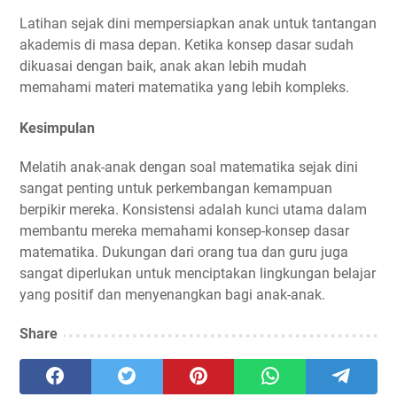
Latihan sejak dini mempersiapkan anak untuk tantangan
akademis di masa depan. Ketika konsep dasar sudah
dikuasai dengan baik, anak akan lebih mudah
memahami materi matematika yang lebih kompleks.
Kesimpulan
Melatih anak-anak dengan soal matematika sejak dini
sangat penting untuk perkembangan kemampuan
berpikir mereka. Konsistensi adalah kunci utama dalam
membantu mereka memahami konsep-konsep dasar
matematika. Dukungan dari orang tua dan guru juga
sangat diperlukan untuk menciptakan lingkungan belajar
yang positif dan menyenangkan bagi anak-anak.
Share