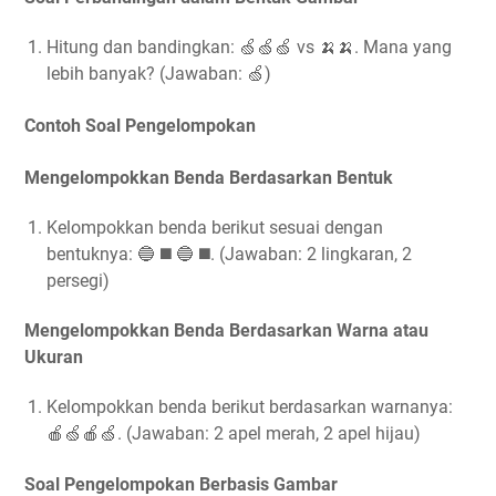
Hitung dan bandingkan: 🍏🍏🍏 vs 🍌🍌. Mana yang
lebih banyak? (Jawaban: 🍏)
Contoh Soal Pengelompokan
Mengelompokkan Benda Berdasarkan Bentuk
Kelompokkan benda berikut sesuai dengan
bentuknya: 🔵 ◼️ 🔵 ◼️. (Jawaban: 2 lingkaran, 2
persegi)
Mengelompokkan Benda Berdasarkan Warna atau
Ukuran
Kelompokkan benda berikut berdasarkan warnanya:
🍎🍏🍎🍏. (Jawaban: 2 apel merah, 2 apel hijau)
Soal Pengelompokan Berbasis Gambar