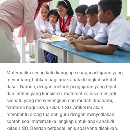
Matematika sering kali dianggap sebagai pelajaran yang
menantang, bahkan bagi anak-anak di tingkat sekolah
dasar. Namun, dengan metode pengajaran yang tepat
dan latihan yang konsisten, matematika bisa menjadi
sesuatu yang menyenangkan dan mudah dipahami,
terutama bagi siswa kelas 1 SD. Artikel ini akan
membantu orang tua dan guru dengan menyediakan
contoh soal matematika lengkap untuk anak-anak di
kelas 1 SD. Dengan berbagai jenis soal yang disajikan,