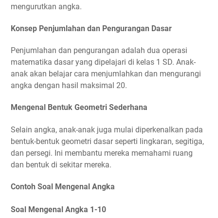
mengurutkan angka.
Konsep Penjumlahan dan Pengurangan Dasar
Penjumlahan dan pengurangan adalah dua operasi
matematika dasar yang dipelajari di kelas 1 SD. Anak-
anak akan belajar cara menjumlahkan dan mengurangi
angka dengan hasil maksimal 20.
Mengenal Bentuk Geometri Sederhana
Selain angka, anak-anak juga mulai diperkenalkan pada
bentuk-bentuk geometri dasar seperti lingkaran, segitiga,
dan persegi. Ini membantu mereka memahami ruang
dan bentuk di sekitar mereka.
Contoh Soal Mengenal Angka
Soal Mengenal Angka 1-10