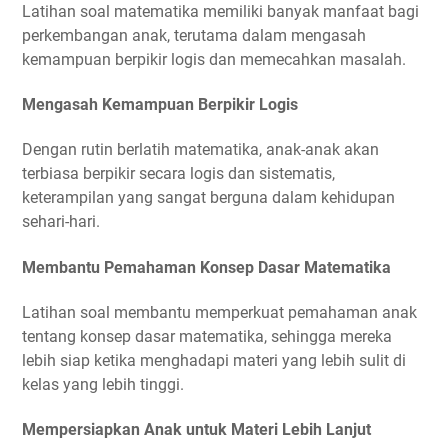
Latihan soal matematika memiliki banyak manfaat bagi
perkembangan anak, terutama dalam mengasah
kemampuan berpikir logis dan memecahkan masalah.
Mengasah Kemampuan Berpikir Logis
Dengan rutin berlatih matematika, anak-anak akan
terbiasa berpikir secara logis dan sistematis,
keterampilan yang sangat berguna dalam kehidupan
sehari-hari.
Membantu Pemahaman Konsep Dasar Matematika
Latihan soal membantu memperkuat pemahaman anak
tentang konsep dasar matematika, sehingga mereka
lebih siap ketika menghadapi materi yang lebih sulit di
kelas yang lebih tinggi.
Mempersiapkan Anak untuk Materi Lebih Lanjut