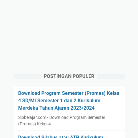
POSTINGAN POPULER
Download Program Semester (Promes) Kelas
4 SD/MI Semester 1 dan 2 Kurikulum
Merdeka Tahun Ajaran 2023/2024
Sipbelajar.com - Download Program Semester
(Promes) Kelas 4…
Download Silabus atau ATP Kurikulum