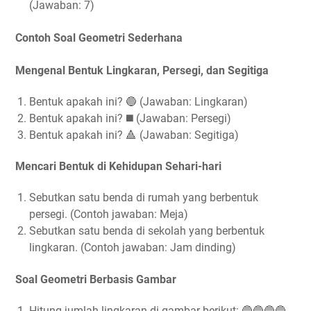
(Jawaban: 7)
Contoh Soal Geometri Sederhana
Mengenal Bentuk Lingkaran, Persegi, dan Segitiga
Bentuk apakah ini? 🔵 (Jawaban: Lingkaran)
Bentuk apakah ini? ◼️ (Jawaban: Persegi)
Bentuk apakah ini? 🔺 (Jawaban: Segitiga)
Mencari Bentuk di Kehidupan Sehari-hari
Sebutkan satu benda di rumah yang berbentuk
persegi. (Contoh jawaban: Meja)
Sebutkan satu benda di sekolah yang berbentuk
lingkaran. (Contoh jawaban: Jam dinding)
Soal Geometri Berbasis Gambar
Hitung jumlah lingkaran di gambar berikut: 🔵🔵🔵🔵