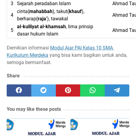
3
Sejarah peradaban Islam
Ahmad Tau
cinta(
mahabbah
), takut(
khauf
),
4
Ahmad Tau
berharap(
raja
’), tawakal
al-kulliyat al-khamsah
, lima prinsip
5
Ahmad Tau
dasar hukum Islam
Demikian informasi
Modul Ajar PAI Kelas 10 SMA
Kurikulum Merdeka
yang bisa kami bagikan untuk anda,
semoga bermanfaat.
Share
You may like these posts