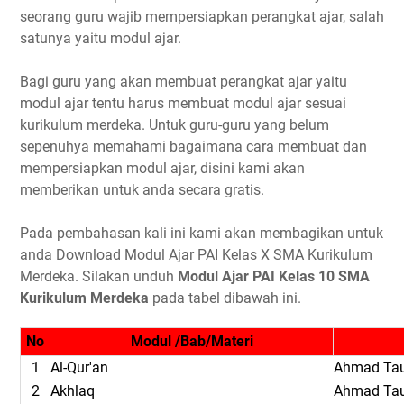
seorang guru wajib mempersiapkan perangkat ajar, salah
satunya yaitu modul ajar.
Bagi guru yang akan membuat perangkat ajar yaitu
modul ajar tentu harus membuat modul ajar sesuai
kurikulum merdeka. Untuk guru-guru yang belum
sepenuhya memahami bagaimana cara membuat dan
mempersiapkan modul ajar, disini kami akan
memberikan untuk anda secara gratis.
Pada pembahasan kali ini kami akan membagikan untuk
anda Download Modul Ajar PAI Kelas X SMA Kurikulum
Merdeka. Silakan unduh
Modul Ajar PAI Kelas 10 SMA
Kurikulum Merdeka
pada tabel dibawah ini.
No
Modul /Bab/Materi
1
Al-Qur'an
Ahmad Tau
2
Akhlaq
Ahmad Tau